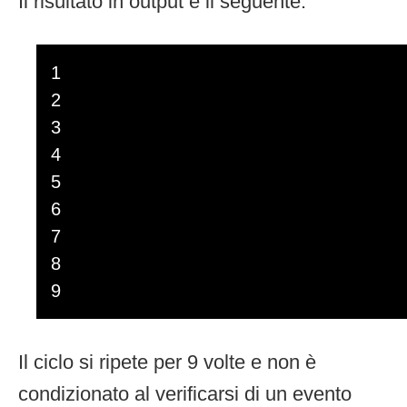
Il risultato in output è il seguente:
1
2
3
4
5
6
7
8
9
Il ciclo si ripete per 9 volte e non è
condizionato al verificarsi di un evento