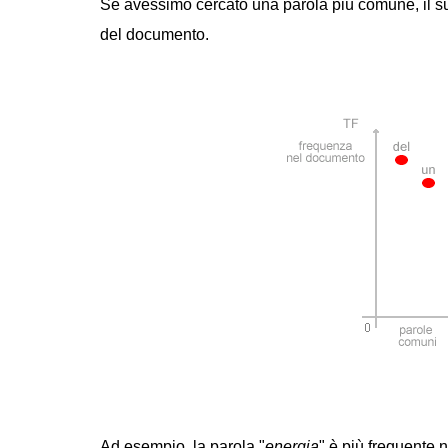
Se avessimo cercato una parola più comune, il su
del documento.
Ad esempio, la parola "
energia
" è più frequente n