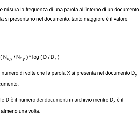
 misura la frequenza di una parola all'interno di un documento
la si presentano nel documento, tanto maggiore è il valore
( N
/ N
) * log ( D / D
)
x,y
*,y
x
l numero di volte che la parola X si presenta nel documento D
y
ocumento.
ile D è il numero dei documenti in archivio mentre D
è il
x
 almeno una volta.